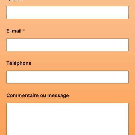
E-mail
*
m
Téléphone
e
s
s
a
g
e
Commentaire ou message
*
T
é
l
é
p
h